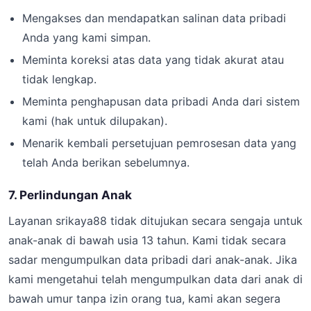
Mengakses dan mendapatkan salinan data pribadi
Anda yang kami simpan.
Meminta koreksi atas data yang tidak akurat atau
tidak lengkap.
Meminta penghapusan data pribadi Anda dari sistem
kami (hak untuk dilupakan).
Menarik kembali persetujuan pemrosesan data yang
telah Anda berikan sebelumnya.
7. Perlindungan Anak
Layanan srikaya88 tidak ditujukan secara sengaja untuk
anak-anak di bawah usia 13 tahun. Kami tidak secara
sadar mengumpulkan data pribadi dari anak-anak. Jika
kami mengetahui telah mengumpulkan data dari anak di
bawah umur tanpa izin orang tua, kami akan segera