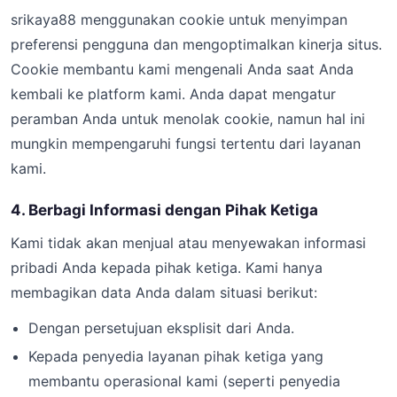
srikaya88 menggunakan cookie untuk menyimpan
preferensi pengguna dan mengoptimalkan kinerja situs.
Cookie membantu kami mengenali Anda saat Anda
kembali ke platform kami. Anda dapat mengatur
peramban Anda untuk menolak cookie, namun hal ini
mungkin mempengaruhi fungsi tertentu dari layanan
kami.
4. Berbagi Informasi dengan Pihak Ketiga
Kami tidak akan menjual atau menyewakan informasi
pribadi Anda kepada pihak ketiga. Kami hanya
membagikan data Anda dalam situasi berikut:
Dengan persetujuan eksplisit dari Anda.
Kepada penyedia layanan pihak ketiga yang
membantu operasional kami (seperti penyedia