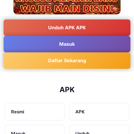
Unduh APK APK
Masuk
Daftar Sekarang
APK
Resmi
APK
Masuk
Unduh