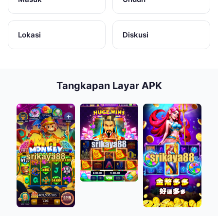
Lokasi
Diskusi
Tangkapan Layar APK