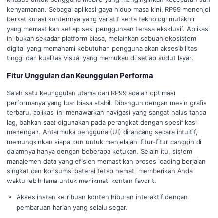
kenyamanan. Sebagai aplikasi gaya hidup masa kini, RP99 menonjol
berkat kurasi kontennya yang variatif serta teknologi mutakhir
yang memastikan setiap sesi penggunaan terasa eksklusif. Aplikasi
ini bukan sekadar platform biasa, melainkan sebuah ekosistem
digital yang memahami kebutuhan pengguna akan aksesibilitas
tinggi dan kualitas visual yang memukau di setiap sudut layar.
Fitur Unggulan dan Keunggulan Performa
Salah satu keunggulan utama dari RP99 adalah optimasi
performanya yang luar biasa stabil. Dibangun dengan mesin grafis
terbaru, aplikasi ini menawarkan navigasi yang sangat halus tanpa
lag, bahkan saat digunakan pada perangkat dengan spesifikasi
menengah. Antarmuka pengguna (UI) dirancang secara intuitif,
memungkinkan siapa pun untuk menjelajahi fitur-fitur canggih di
dalamnya hanya dengan beberapa ketukan. Selain itu, sistem
manajemen data yang efisien memastikan proses loading berjalan
singkat dan konsumsi baterai tetap hemat, memberikan Anda
waktu lebih lama untuk menikmati konten favorit.
Akses instan ke ribuan konten hiburan interaktif dengan
pembaruan harian yang selalu segar.