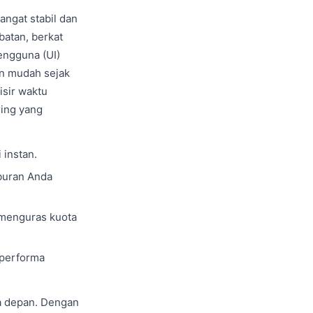
angat stabil dan
batan, berkat
engguna (UI)
an mudah sejak
sir waktu
ring yang
 instan.
buran Anda
 menguras kuota
 performa
a depan. Dengan