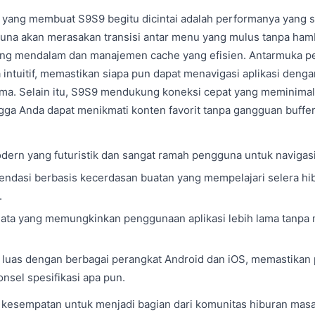
 yang membuat S9S9 begitu dicintai adalah performanya yang s
una akan merasakan transisi antar menu yang mulus tanpa ham
ang mendalam dan manajemen cache yang efisien. Antarmuka p
 intuitif, memastikan siapa pun dapat menavigasi aplikasi deng
ma. Selain itu, S9S9 mendukung koneksi cepat yang meminimali
ga Anda dapat menikmati konten favorit tanpa gangguan buffe
ern yang futuristik dan sangat ramah pengguna untuk navigasi
ndasi berbasis kecerdasan buatan yang mempelajari selera hi
.
ata yang memungkinkan penggunaan aplikasi lebih lama tanpa
s luas dengan berbagai perangkat Android dan iOS, memastikan
nsel spesifikasi apa pun.
 kesempatan untuk menjadi bagian dari komunitas hiburan mas