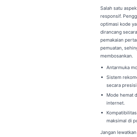
Salah satu aspek
responsif. Pengg
optimasi kode y
dirancang secara
pemakaian perta
pemuatan, sehing
membosankan.
Antarmuka mod
Sistem rekome
secara presisi
Mode hemat d
internet.
Kompatibilita
maksimal di po
Jangan lewatkan