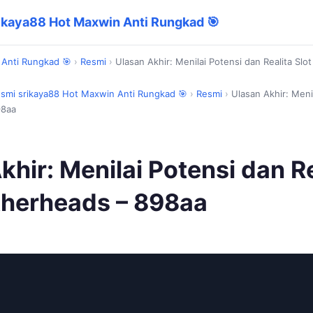
rikaya88 Hot Maxwin Anti Rungkad 🎯
 Anti Rungkad 🎯
›
Resmi
›
Ulasan Akhir: Menilai Potensi dan Realita Sl
esmi srikaya88 Hot Maxwin Anti Rungkad 🎯
›
Resmi
›
Ulasan Akhir: Meni
98aa
khir: Menilai Potensi dan Re
therheads – 898aa