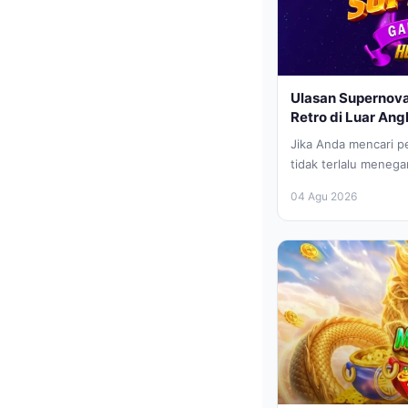
Ulasan Supernova
Retro di Luar Ang
Jika Anda mencari p
tidak terlalu meneg
menawarkan keserua
04 Agu 2026
Hacksaw Gaming...