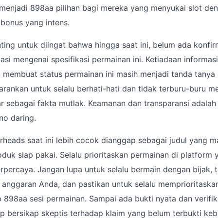
 menjadi 898aa pilihan bagi mereka yang menyukai slot deng
 bonus yang intens.
ing untuk diingat bahwa hingga saat ini, belum ada konfi
kasi mengenai spesifikasi permainan ini. Ketiadaan informas
 membuat status permainan ini masih menjadi tanda tanya 
arankan untuk selalu berhati-hati dan tidak terburu-buru
 sebagai fakta mutlak. Keamanan dan transparansi adalah 
no daring.
rheads saat ini lebih cocok dianggap sebagai judul yang m
duk siap pakai. Selalu prioritaskan permainan di platform 
terpercaya. Jangan lupa untuk selalu bermain dengan bijak,
anggaran Anda, dan pastikan untuk selalu memprioritask
 898aa sesi permainan. Sampai ada bukti nyata dan verifika
ap bersikap skeptis terhadap klaim yang belum terbukti ke