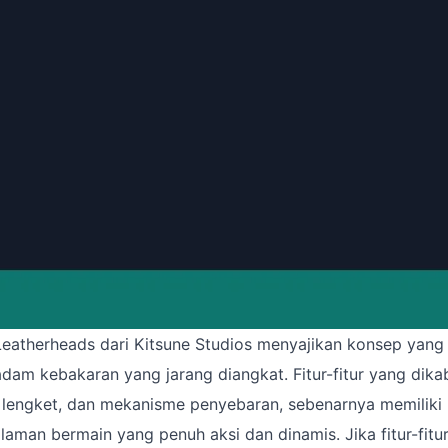
Leatherheads dari Kitsune Studios menyajikan konsep yang
m kebakaran yang jarang diangkat. Fitur-fitur yang dikab
ol lengket, dan mekanisme penyebaran, sebenarnya memiliki
man bermain yang penuh aksi dan dinamis. Jika fitur-fitur