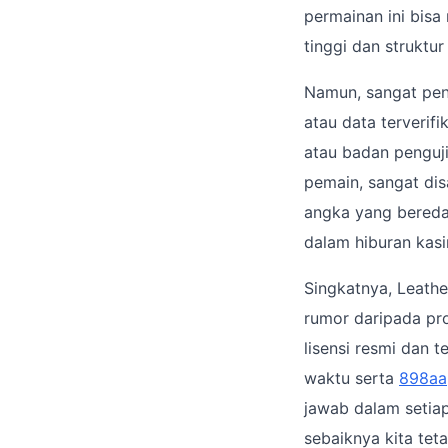
permainan ini bisa
tinggi dan struktur
Namun, sangat pent
atau data terverifi
atau badan penguji
pemain, sangat dis
angka yang beredar
dalam hiburan kasi
Singkatnya, Leathe
rumor daripada pro
lisensi resmi dan 
waktu serta
898aa
jawab dalam setiap
sebaiknya kita tet