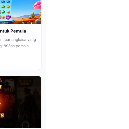
ntuk Pemula
an luar angkasa yang
gi 898aa pemain
gan grid...